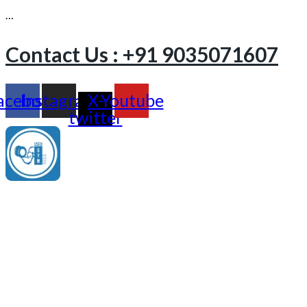
…
Contact Us : +91 9035071607
acebook
Instagram
X-
Youtube
twitter